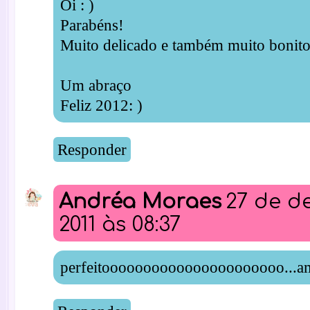
Oi : )
Parabéns!
Muito delicado e também muito bonito
Um abraço
Feliz 2012: )
Responder
Andréa Moraes
27 de d
2011 às 08:37
perfeitoooooooooooooooooooooo...ame