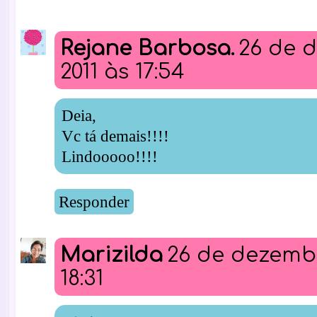
Rejane Barbosa.
26 de 
2011 às 17:54
Deia,
Vc tá demais!!!!
Lindooooo!!!!
Responder
Marizilda
26 de dezembr
18:31